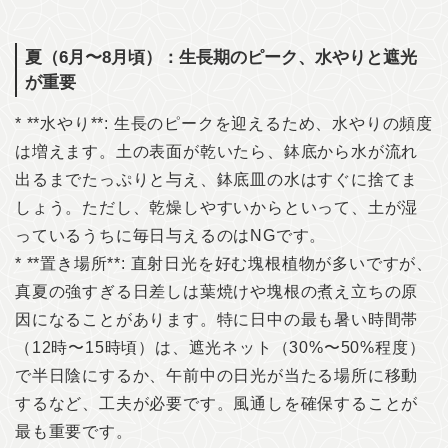
夏（6月〜8月頃）：生長期のピーク、水やりと遮光
が重要
* **水やり**: 生長のピークを迎えるため、水やりの頻度
は増えます。土の表面が乾いたら、鉢底から水が流れ
出るまでたっぷりと与え、鉢底皿の水はすぐに捨てま
しょう。ただし、乾燥しやすいからといって、土が湿
っているうちに毎日与えるのはNGです。
* **置き場所**: 直射日光を好む塊根植物が多いですが、
真夏の強すぎる日差しは葉焼けや塊根の煮え立ちの原
因になることがあります。特に日中の最も暑い時間帯
（12時〜15時頃）は、遮光ネット（30%〜50%程度）
で半日陰にするか、午前中の日光が当たる場所に移動
するなど、工夫が必要です。風通しを確保することが
最も重要です。