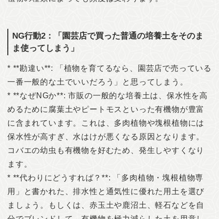
NG行動2：「園芸店で買った普通の培養土をそのま
ま使ってしまう」
* **勘違い**: 「植物を育てるなら、園芸店で売っている
一番一般的な土でいいだろう」と思ってしまう。
* **なぜNGか**: 市販の一般的な培養土は、保水性を高
めるために腐葉土やピートモスといった有機物が豊富
に含まれています。これは、多肉植物や塊根植物には
保水性が高すぎ、水はけが悪くなる原因となります。
コバエの幼虫も有機物を好むため、発生しやすくなり
ます。
* **代わりにどうすれば？**: 「多肉植物・塊根植物専
用」と書かれた、排水性と通気性に優れた用土を選び
ましょう。もしくは、赤玉土や鹿沼土、軽石などを自
分でブレンドして、有機物を極力減らした土を用意し