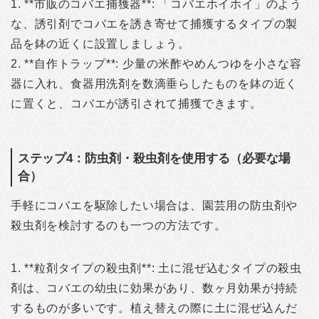
1. **市販のコバエ捕獲器**: 「コバエホイホイ」のよう
な、誘引剤でコバエを誘き寄せて捕獲するタイプの製
品を鉢の近くに設置しましょう。
2. **自作トラップ**: 少量の米酢やめんつゆを小さな容
器に入れ、食器用洗剤を数滴垂らしたものを鉢の近く
に置くと、コバエが誘引されて捕獲できます。
ステップ4：防虫剤・殺虫剤を使用する（必要な場
合）
手軽にコバエを駆除したい場合は、園芸用の防虫剤や
殺虫剤を検討するのも一つの方法です。
1. **粒剤タイプの殺虫剤**: 土に混ぜ込むタイプの殺虫
剤は、コバエの幼虫に効果があり、数ヶ月効果が持続
するものが多いです。植え替えの際に土に混ぜ込んだ