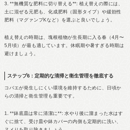
3. **無機質な肥料に切り替える**: 植え替えの際には、
土に混ぜる元肥も、化成肥料（固形タイプ）や緩効性
肥料（マグァンプKなど）を選ぶと良いでしょう。
植え替えの時期は、塊根植物が生長期に入る春（4月〜
5月頃）が最も適しています。休眠期や暑すぎる時期は
避けましょう。
ステップ6：定期的な清掃と衛生管理を徹底する
コバエが発生しにくい環境を維持するために、日頃か
らの清掃と衛生管理も重要です。
1. **鉢底皿は常に清潔に**: 水やり後に溜まった水はす
ぐに捨て、受け皿や鉢カバーの内側も定期的に洗い、
ヌメりを取り除きましょう。