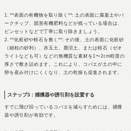
1. **表面の有機物を取り除く**: 土の表面に腐葉土やバ
ークチップ、固形有機肥料などが残っている場合は、
ピンセットなどで丁寧に取り除きましょう。
2. **化粧砂や軽石を敷く**: その後、土の表面に化粧砂
（細粒の砂利）、赤玉土、鹿沼土、または軽石（ゼオ
ライトなども可）などの無機質な素材を1〜2cm程度の
厚さで敷き詰めます。これにより、コバエが土の中に
卵を産み付けにくくなり、土の乾燥も促進されます。
ステップ3：捕獲器や誘引剤を設置する
すでに飛び回っているコバエを減らすためには、捕獲
器や誘引剤が有効です。