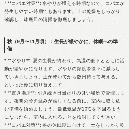
* **コバエ対策**: 水やりが増える時期なので、コバエが
発生しやすい時期でもあります。土の乾燥をしっかり
確認し、鉢底皿の清掃を徹底しましょう。
秋（9月〜11月頃）：生長が緩やかに、休眠への準
備
* **水やり**: 夏の生長が終わり、気温の低下とともに活
動が緩やかになります。水やりの頻度を徐々に減らし
ていきましょう。土が乾いてから数日待って与える、
といった形に切り替えます。
* **置き場所**: 引き続き日当たりの良い場所で管理しま
す。夜間の冷え込みが厳しくなる前に、室内に取り込
む準備を始めましょう。最低気温が10℃を下回るよう
になったら、室内に入れることを検討してください。
* **コバエ対策**: 冬の休眠期に向けて、土をしっかり乾