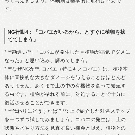
って与えましょう。休眠期は基本的に肥料は不要で
す。
NG行動4：「コバエがいるから、とすぐに植物を捨
ててしまう」
* **勘違い**: 「コバエが発生した＝植物が病気でダメに
なった」と思い込み、諦めてしまう。
* **なぜNGか**: コバエ（特にキノコバエ）は、植物本
体に直接的な大きなダメージを与えることはほとんど
ありません。あくまで土の中の有機物を食べて繁殖す
る虫です。植物が枯れる前に、対処することで十分に
復活させることができます。
* **代わりにどうすれば？**: 上で紹介した対処ステップ
を一つずつ試してみましょう。コバエの発生は、土の
状態や水やり方法を見直す良い機会と捉え、植物との