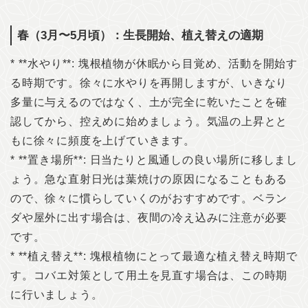
春（3月〜5月頃）：生長開始、植え替えの適期
* **水やり**: 塊根植物が休眠から目覚め、活動を開始す
る時期です。徐々に水やりを再開しますが、いきなり
多量に与えるのではなく、土が完全に乾いたことを確
認してから、控えめに始めましょう。気温の上昇とと
もに徐々に頻度を上げていきます。
* **置き場所**: 日当たりと風通しの良い場所に移しまし
ょう。急な直射日光は葉焼けの原因になることもある
ので、徐々に慣らしていくのがおすすめです。ベラン
ダや屋外に出す場合は、夜間の冷え込みに注意が必要
です。
* **植え替え**: 塊根植物にとって最適な植え替え時期で
す。コバエ対策として用土を見直す場合は、この時期
に行いましょう。