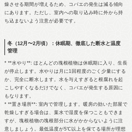
燥させる期間が増えるため、コバエの発生は減る傾向
にあります。ただし、室内への取り込み時に外から持
ち込まないよう注意が必要です。
冬（12月〜2月頃）：休眠期、徹底した断水と温度
管理
* **水やり**: ほとんどの塊根植物は休眠期に入り、生長
が停止します。水やりは月に1回程度のごく少量にする
か、完全に断水します。水を与えすぎると根腐れを起
こしやすくなるだけでなく、コバエが発生する原因に
もなります。
* **置き場所**: 室内で管理します。暖房の効いた部屋で
乾燥しすぎる場合は、葉水で湿度を保つこともできま
すが、塊根植物の塊根部分に水がかからないように注
意しましょう。最低温度が5℃以上を保てる場所が理想