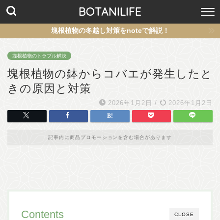
BOTANILIFE
塊根植物の冬越し対策をnoteで解説！
塊根植物のトラブル解決
塊根植物の鉢からコバエが発生したと
きの原因と対策
2026年1月2日
/
2026年1月2日
記事内に商品プロモーションを含む場合があります
Contents
CLOSE