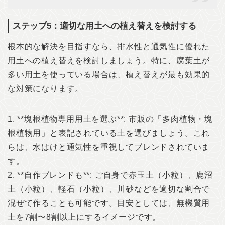
ステップ5：適切な用土への植え替えを検討する
根本的な解決を目指すなら、排水性と通気性に優れた
用土への植え替えを検討しましょう。特に、腐葉土が
多い用土を使っている場合は、植え替えが最も効果的
な対策になります。
1. **塊根植物専用用土を選ぶ**: 市販の「多肉植物・塊
根植物用」と表記されている土を選びましょう。これ
らは、水はけと通気性を重視してブレンドされていま
す。
2. **自作ブレンドも**: ご自身で赤玉土（小粒）、鹿沼
土（小粒）、軽石（小粒）、川砂などを適切な割合で
混ぜて作ることも可能です。目安としては、無機質用
土を7割〜8割以上にするイメージです。