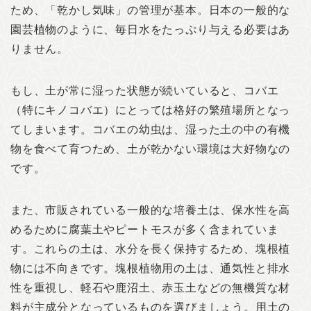
ため、「乾かし気味」の管理が基本。日本の一般的な
園芸植物のように、毎日水をたっぷり与える必要はあ
りません。
もし、土が常に湿った状態が続いていると、コバエ
（特にキノコバエ）にとっては格好の繁殖場所となっ
てしまいます。コバエの幼虫は、湿った土の中の有機
物を食べて育つため、土が乾かない環境は大好物なの
です。
また、市販されている一般的な培養土は、保水性を高
めるために腐葉土やピートモスが多く含まれていま
す。これらの土は、水分を長く保持するため、塊根植
物には不向きです。塊根植物用の土は、通気性と排水
性を重視し、軽石や鹿沼土、赤玉土などの無機質な材
料が主成分となっているものを選びましょう。用土の