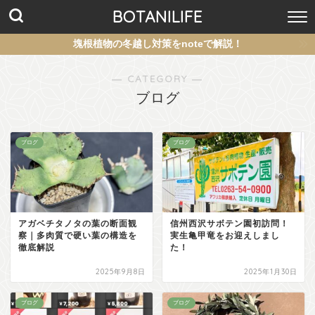
BOTANILIFE
塊根植物の冬越し対策をnoteで解説！
― CATEGORY ―
ブログ
ブログ
ブログ
アガベチタノタの葉の断面観
信州西沢サボテン園初訪問！
察｜多肉質で硬い葉の構造を
実生亀甲竜をお迎えしまし
徹底解説
た！
2025年9月8日
2025年1月30日
ブログ
ブログ