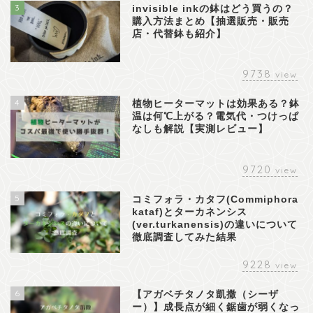
3
invisible inkの鉢はどう買うの？
購入方法まとめ【抽選販売・販売
店・代替鉢も紹介】
9738
view
4
植物ヒーターマットは効果ある？鉢
温は何℃上がる？電気代・つけっぱ
なしも解説【実測レビュー】
9720
view
5
コミフォラ・カタフ(Commiphora
kataf)とターカネンシス
(ver.turkanensis)の違いについて
徹底調査してみた結果
9228
view
6
【アガベチタノタ凱撒（シーザ
ー）】成長点が細く鋸歯が弱くなっ