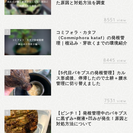
た原因と対処方法を調査
8551
view
7
コミフォラ・カタフ
（Commiphora kataf）の発根管
理｜植込み・芽吹くまでの環境紹介
8445
view
8
【5代目パキプスの発根管理】カル
ス形成後、停滞したので土耕＋腰水
管理に切り替えました
7531
view
9
【ピンチ！】発根管理中のパキプス
に黒ずみ+樹液+凹みが発生！原因と
対処方法について