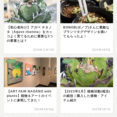
【初心者向け】アガベ チタノ
BONOB(ボノブ)さんに素敵な
タ（Agave titanota）をカッ
プランツタグデザインを描い
コよく育てるために重要な3つ
てもらったよ！
の要素とは？
2024年12月11日
2024年4月5日
ブログ
ブログ
【ART FAIR NAGANO with
【2023年2月】植物活動(植活)
plants】植物＆アートのイベ
の総括｜購入した植物・アイ
ントに参戦してきた！
テム紹介
2024年3月16日
2023年3月1日