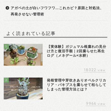
アガベの土が白いフワフワ…これカビ？原因と対処法、
再発させない管理術
よく読まれている記事
1
【実体験】ガジュマル根腐れの見分
け方と復活手順｜2回腐らせた再生
ログ（メネデール×水耕）
18022
view
2
発根管理中芽吹きありオペルクリカ
リア・パキプスを腐らせて枯らして
しまった管理方法とは？
9966
view