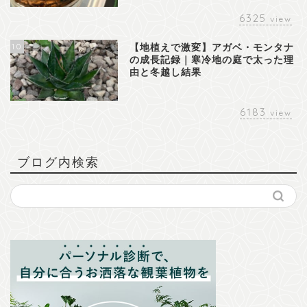
6325
view
10
【地植えで激変】アガベ・モンタナ
の成長記録｜寒冷地の庭で太った理
由と冬越し結果
6183
view
ブログ内検索