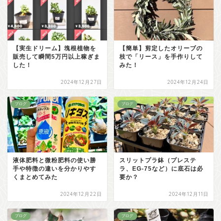
【実生ドリーム】塊根植物を
【簡単】剪定したオリーブの
販売して瞬間5万円以上稼ぎま
枝で「リース」を手作りして
した！
みた！
2024年12月27日
2024年12月24日
ブログ
ブログ
液体肥料と微粉肥料の使い勝
スリットプラ鉢（プレステ
手や特徴の違いを分かりやす
ラ、EG-75など）に底石は必
くまとめてみた
要か？
2024年12月22日
2024年12月11日
ブログ
ブログ