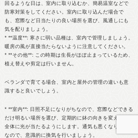
回るような日は、室内に取り込むか、簡易温室などで
防寒対策をしてください。室内に取り込んだ場合で
も、窓際など日当たりの良い場所を選び、風通しにも
気を配りましょう。
* **温度**: 寒さに弱い品種は、室内で管理しましょう。
暖房の風が直接当たらないように注意してください。
* **その他**: この時期は生長がほぼ止まっているため、
植え替えや剪定は行いません。
ベランダで育てる場合、室内と屋外の管理の違いも意
識すると良いでしょう。
* **室内**: 日照不足になりがちなので、窓際などできる
だけ明るい場所を選び、定期的に鉢の向きを変えて株
全体に光が当たるようにします。通気も悪くなりがち
なので、意識的に換気を行いましょう。