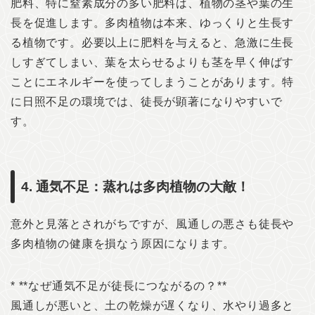
肥料、特に窒素成分の多い肥料は、植物の茎や葉の生
長を促進します。多肉植物は本来、ゆっくりと生長す
る植物です。必要以上に肥料を与えると、急激に生長
しすぎてしまい、葉を太らせるよりも茎を早く伸ばす
ことにエネルギーを使ってしまうことがあります。特
に日照不足の環境では、徒長が顕著になりやすいで
す。
4. 通気不足：蒸れは多肉植物の大敵！
意外と見落とされがちですが、風通しの悪さも徒長や
多肉植物の健康を損なう原因になります。
* **なぜ通気不足が徒長につながるの？**
風通しが悪いと、土の乾燥が遅くなり、水やり過多と