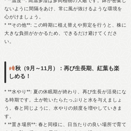
* **温度**: 高温多湿は多肉植物の大敵です。鉢が密集し
ないように間隔をあけ、常に風が抜けるような環境を
心がけましょう。
* **その他**: この時期に植え替えや剪定を行うと、株に
大きな負担がかかるため、できるだけ避けてくださ
い。
秋（9月～11月）：再び生長期、紅葉も楽
しめる！
* **水やり**: 夏の休眠期が終わり、再び生長が活発にな
る時期です。土が乾いたらたっぷりと水を与えましょ
う。春と同じように、水やりの頻度を増やしていきま
す。
* **置き場所**: 春と同様に、日当たりの良い場所で育て