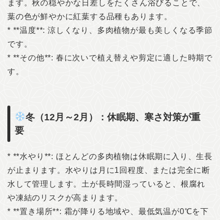
ます。秋の穏やかな日差しをたくさん浴びることで、
葉の色が鮮やかに紅葉する品種もあります。
* **温度**: 涼しくなり、多肉植物が最も美しくなる季節
です。
* **その他**: 春に次いで植え替えや剪定に適した時期で
す。
冬（12月～2月）：休眠期、寒さ対策が重
要
* **水やり**: ほとんどの多肉植物は休眠期に入り、生長
が止まります。水やりは月に1回程度、または完全に断
水して管理します。土が長時間湿っていると、根腐れ
や凍結のリスクが高まります。
* **置き場所**: 霜が降りる地域や、最低気温が0℃を下