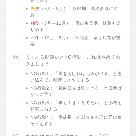
動く時期
夏（6月～8月）：休眠期、高温多湿に注
意！
秋（9月～11月）：再び生長期、紅葉も楽
しめる！
冬（12月～2月）：休眠期、寒さ対策が重
要
よくある勘違いとNG行動：これはやめてお
きましょう！
NG行動1：「水をあげれば元気が出る」と思
い込んで、頻繁に水やりする
NG行動2：「直射日光は強すぎる」と日陰ば
かりに置く
NG行動3：「早く大きく育てたい」と肥料を
頻繁に与える
NG行動4：一度徒長した部分を無理に元に戻
そうとする