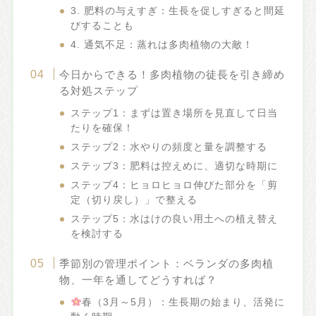
3. 肥料の与えすぎ：生長を促しすぎると間延
びすることも
4. 通気不足：蒸れは多肉植物の大敵！
今日からできる！多肉植物の徒長を引き締め
る対処ステップ
ステップ1：まずは置き場所を見直して日当
たりを確保！
ステップ2：水やりの頻度と量を調整する
ステップ3：肥料は控えめに、適切な時期に
ステップ4：ヒョロヒョロ伸びた部分を「剪
定（切り戻し）」で整える
ステップ5：水はけの良い用土への植え替え
を検討する
季節別の管理ポイント：ベランダの多肉植
物、一年を通してどうすれば？
春（3月～5月）：生長期の始まり、活発に