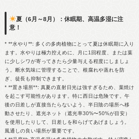
夏（6月～8月）：休眠期、高温多湿に注
意！
* **水やり**: 多くの多肉植物にとって夏は休眠期に入り
ます。水やりは極力控えめに、月に1回程度、または葉
に少しシワが寄ってきたら少量与える程度にしましょ
う。断水気味に管理することで、根腐れや蒸れを防
ぎ、徒長も抑制できます。
* **置き場所**: 真夏の直射日光は強すぎるため、葉焼け
を起こす可能性があります。特に西日は危険です。午
後の日差しが直接当たらないよう、半日陰の場所へ移
動させたり、遮光ネット（遮光率30%〜50%が目安）
を使用したりして、日差しを和らげてあげましょう。
風通しの良い場所が重要です。