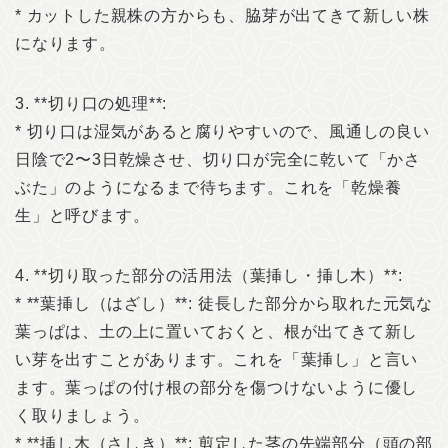
* カットした親株の方からも、脇芽が出てきて新しい株
になります。
3. **切り口の処理**:
* 切り口は湿気があると腐りやすいので、風通しの良い
日陰で2〜3日乾燥させ、切り口が完全に乾いて「かさ
ぶた」のようになるまで待ちます。これを「乾燥養
生」と呼びます。
4. **切り取った部分の活用法（葉挿し・挿し木）**:
* **葉挿し（はざし）**: 徒長した部分から取れた元気な
葉っぱは、土の上に置いておくと、根が出てきて新し
い芽を出すことがあります。これを「葉挿し」と言い
ます。葉っぱの付け根の部分を傷つけないように優し
く取りましょう。
* **挿し木（さしき）**: 剪定した茎の先端部分（頭の部