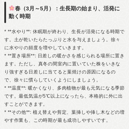
春（3月～5月）：生長期の始まり、活発に
動く時期
* **水やり**: 休眠期が終わり、生長が活発になる時期で
す。土が乾いたらたっぷりと水を与えましょう。徐々
に水やりの頻度を増やしていきます。
* **置き場所**: 日差しの暖かさを感じられる場所に置き
ます。ただし、真冬の間室内に置いていた株をいきな
り強すぎる日差しに当てると葉焼けの原因になるの
で、徐々に慣らしていくようにしましょう。
* **温度**: 暖かくなり、多肉植物が最も元気になる季節
です。最低気温が5℃以上になったら、本格的に外に出
すことができます。
* **その他**: 植え替えや剪定、葉挿しや挿し木などの増
やす作業も、この時期が最も成功しやすいです。