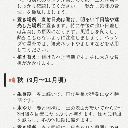
しっかり確認してください。「乾かし気味の管
理」を徹底しましょう。
置き場所
：
直射日光は避け、明るい半日陰や遮
光した場所
に置きます。特に午後の強い日差し
は葉焼けの原因になります。風通しを良くし、
熱がこもらないように注意しましょう。ベラン
ダや屋外では、遮光ネットやよしずなどを活用
してください。
植え替え
：避けるべき時期です。株に大きな負
担がかかります。
秋（9月〜11月頃）
生長期
：春に続いて、再び生長が活発になる時
期です。
水やり
：春と同様に、土の表面が乾いてから2〜
3日後を目安にたっぷりと与えます。徐々に頻度
を減らし、冬の休眠期に備えます。
置き場所
：春と同様に、日当たりと風通しの良