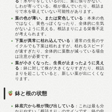
る
：水やりをしているのに、葉に張りがない、
しわが寄っている。根が傷んでいたり、根詰ま
りで水を吸えていない可能性があります。
葉の色が薄い、または変色している
：本来の色
ではなく、黄色っぽくなったり、全体的に生気
がないように見える。根詰まりによる栄養不足
が考えられます。
下葉が異常に枯れ込んでいる
：通常の生長のサ
イクルでも下葉は枯れますが、枯れるスピード
が速すぎたり、全体的に葉数が減っている場合
は注意が必要です。
葉が小さくなった、生長が止まったように見え
る
：鉢に対して株が大きくなりすぎたり、根詰
まりを起こしていると、新しい葉が出にくくな
ります。
鉢と根の状態
鉢底穴から根が飛び出している
：これは最も分
かりやすい「根詰まり」のサインです。鉢の中