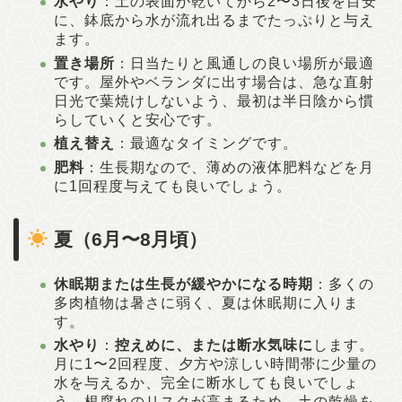
水やり
：土の表面が乾いてから2〜3日後を目安
に、鉢底から水が流れ出るまでたっぷりと与え
ます。
置き場所
：日当たりと風通しの良い場所が最適
です。屋外やベランダに出す場合は、急な直射
日光で葉焼けしないよう、最初は半日陰から慣
らしていくと安心です。
植え替え
：最適なタイミングです。
肥料
：生長期なので、薄めの液体肥料などを月
に1回程度与えても良いでしょう。
夏（6月〜8月頃）
休眠期または生長が緩やかになる時期
：多くの
多肉植物は暑さに弱く、夏は休眠期に入りま
す。
水やり
：
控えめに、または断水気味に
します。
月に1〜2回程度、夕方や涼しい時間帯に少量の
水を与えるか、完全に断水しても良いでしょ
う。根腐れのリスクが高まるため、土の乾燥を