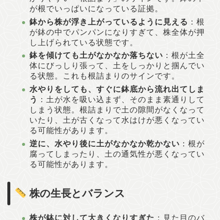
が根でいっぱいになっている証拠。
鉢から株が浮き上がっているように見える
：根
が鉢の中でパンパンになりすぎて、株全体が押
し上げられている状態です。
鉢を傾けても土がなかなか落ちない
：根が土全
体にびっしり張って、土をしっかりと掴んでい
る状態。これも根詰まりのサインです。
水やりをしても、すぐに鉢底から流れ出てしま
う
：土が水を吸い込まず、そのまま素通りして
しまう状態。根詰まりで土の隙間がなくなって
いたり、土が古くなって水はけが悪くなってい
る可能性があります。
逆に、水やり後に土がなかなか乾かない
：根が
腐ってしまったり、土の通気性が悪くなってい
る可能性があります。
株の生長とバランス
株が鉢に対して大きくなりすぎた
：見た目のバ