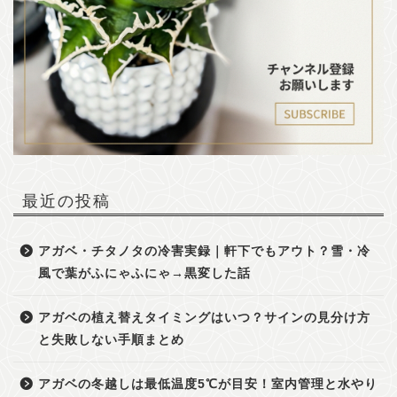
最近の投稿
アガベ・チタノタの冷害実録｜軒下でもアウト？雪・冷
風で葉がふにゃふにゃ→黒変した話
アガベの植え替えタイミングはいつ？サインの見分け方
と失敗しない手順まとめ
アガベの冬越しは最低温度5℃が目安！室内管理と水やり