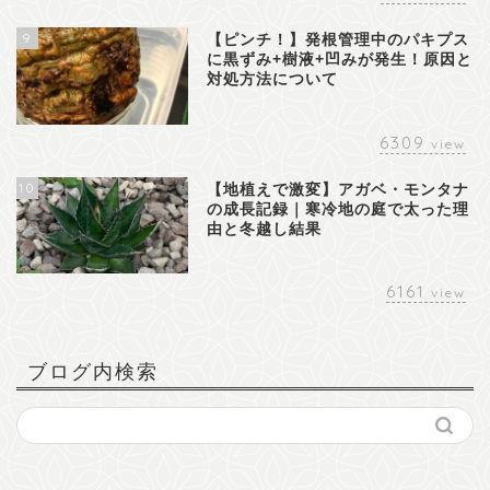
9
【ピンチ！】発根管理中のパキプス
に黒ずみ+樹液+凹みが発生！原因と
対処方法について
6309
view
10
【地植えで激変】アガベ・モンタナ
の成長記録｜寒冷地の庭で太った理
由と冬越し結果
6161
view
ブログ内検索