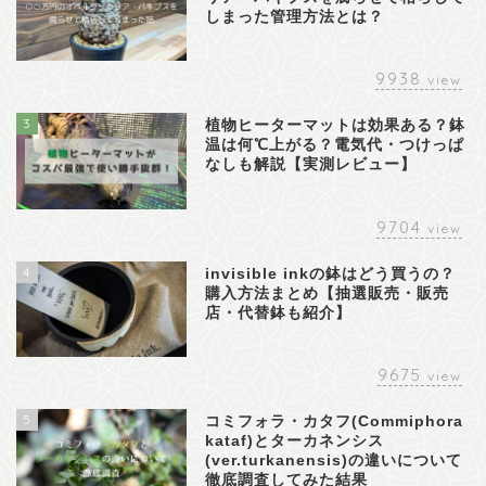
しまった管理方法とは？
9938
view
3
植物ヒーターマットは効果ある？鉢
温は何℃上がる？電気代・つけっぱ
なしも解説【実測レビュー】
9704
view
4
invisible inkの鉢はどう買うの？
購入方法まとめ【抽選販売・販売
店・代替鉢も紹介】
9675
view
5
コミフォラ・カタフ(Commiphora
kataf)とターカネンシス
(ver.turkanensis)の違いについて
徹底調査してみた結果