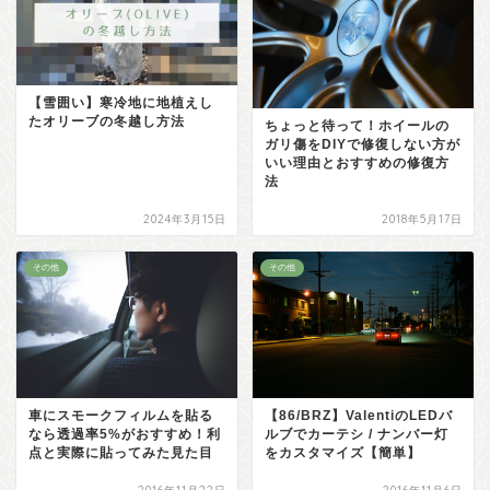
【雪囲い】寒冷地に地植えし
たオリーブの冬越し方法
ちょっと待って！ホイールの
ガリ傷をDIYで修復しない方が
いい理由とおすすめの修復方
法
2024年3月15日
2018年5月17日
その他
その他
【86/BRZ】ValentiのLEDバ
車にスモークフィルムを貼る
ルブでカーテシ / ナンバー灯
なら透過率5%がおすすめ！利
をカスタマイズ【簡単】
点と実際に貼ってみた見た目