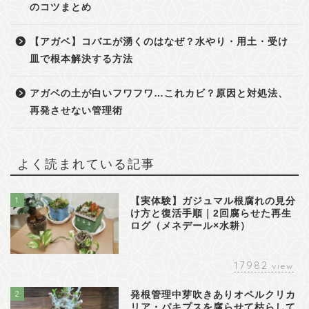
のコツまとめ
【アガベ】コバエが湧くのはなぜ？水やり・用土・受け
皿で根本解決する方法
アガベの土が白いフワフワ…これカビ？原因と対処法、
再発させない管理術
よく読まれている記事
1
【実体験】ガジュマル根腐れの見分
け方と復活手順｜2回腐らせた再生
ログ（メネデール×水耕）
17982
view
2
発根管理中芽吹きありオペルクリカ
リア・パキプスを腐らせて枯らして