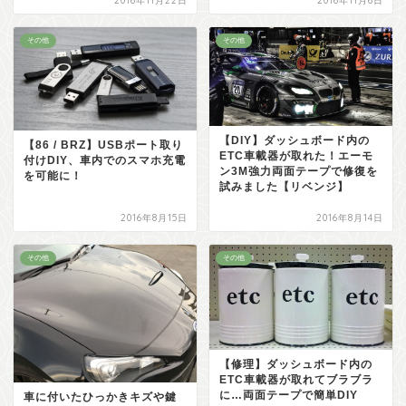
2016年11月22日
2016年11月6日
その他
その他
【DIY】ダッシュボード内の
【86 / BRZ】USBポート取り
ETC車載器が取れた！エーモ
付けDIY、車内でのスマホ充電
ン3M強力両面テープで修復を
を可能に！
試みました【リベンジ】
2016年8月15日
2016年8月14日
その他
その他
【修理】ダッシュボード内の
ETC車載器が取れてブラブラ
に…両面テープで簡単DIY
車に付いたひっかきキズや鍵