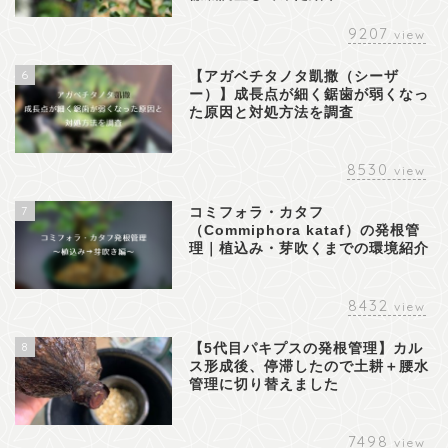
9207
view
6
【アガベチタノタ凱撒（シーザ
ー）】成長点が細く鋸歯が弱くなっ
た原因と対処方法を調査
8530
view
7
コミフォラ・カタフ
（Commiphora kataf）の発根管
理｜植込み・芽吹くまでの環境紹介
8432
view
8
【5代目パキプスの発根管理】カル
ス形成後、停滞したので土耕＋腰水
管理に切り替えました
7498
view