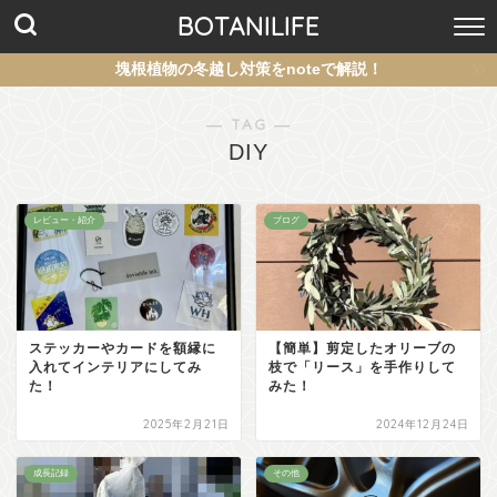
BOTANILIFE
塊根植物の冬越し対策をnoteで解説！
― TAG ―
DIY
レビュー・紹介
ブログ
ステッカーやカードを額縁に
【簡単】剪定したオリーブの
入れてインテリアにしてみ
枝で「リース」を手作りして
た！
みた！
2025年2月21日
2024年12月24日
成長記録
その他