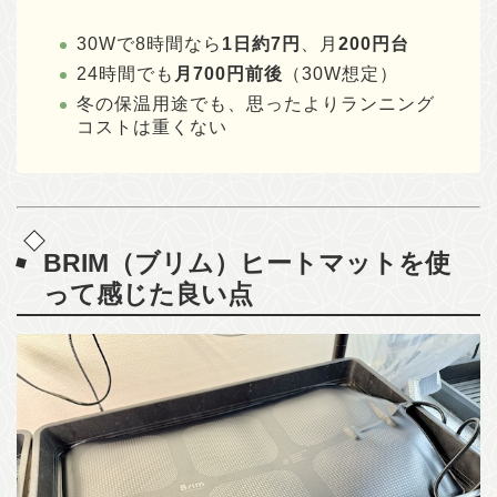
30Wで8時間なら
1日約7円
、月
200円台
24時間でも
月700円前後
（30W想定）
冬の保温用途でも、思ったよりランニング
コストは重くない
BRIM（ブリム）ヒートマットを使
って感じた
良い点