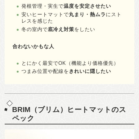
発根管理・実生で
温度を安定させたい
安いヒートマットで
丸まり・熱ムラ
にスト
レスを感じた
冬の室内で
底冷え対策
をしたい
合わないかもな人
とにかく最安でOK（機能より価格優先）
つまみ位置や配線を
きれいに隠したい
BRIM（ブリム）ヒートマットのス
ペック