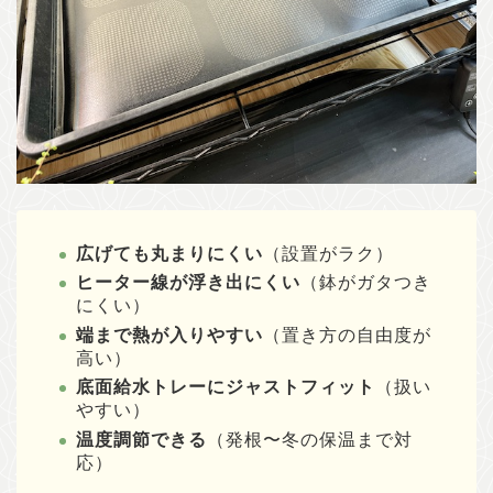
広げても丸まりにくい
（設置がラク）
ヒーター線が浮き出にくい
（鉢がガタつき
にくい）
端まで熱が入りやすい
（置き方の自由度が
高い）
底面給水トレーにジャストフィット
（扱い
やすい）
温度調節できる
（発根〜冬の保温まで対
応）