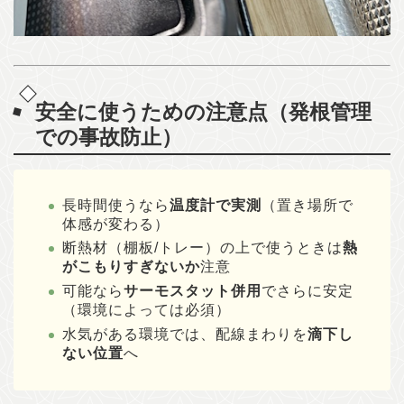
安全に使うための注意点（発根管理
での事故防止）
長時間使うなら
温度計で実測
（置き場所で
体感が変わる）
断熱材（棚板/トレー）の上で使うときは
熱
がこもりすぎないか
注意
可能なら
サーモスタット併用
でさらに安定
（環境によっては必須）
水気がある環境では、配線まわりを
滴下し
ない位置
へ