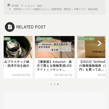
HOME
レビュー・紹介
BRIMヒートマット徹底レビュー｜温度実測・電気代・火事リスク・他社比較
RELATED POST
ュー・紹介
レビュー・紹介
レビュー・紹介
用済みプラスチック鉢
【最新版】Amazon・楽
【2023】TaiShoD
殺菌・洗浄方法を紹介
天で買える植物育成LED
の塊根植物福袋（1
ライト｜ソケット...
円）を買ってみ...
2024年4月19日
2023年2月11日
2023年1