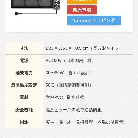
楽天市場
Yahooショッピング
寸法
D33 × W53 × H0.5 cm（長方形タイプ）
電源
AC100V（日本国内仕様）
消費電力
30〜60W（省エネ設計）
最高温度設定
50℃（無段階調整可能）
素材
耐熱PVC、防水仕様
安全機能
温度ヒューズ内蔵で過熱防止
用途
実生・挿し木・発根管理・冬場の温度管理