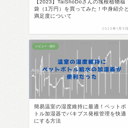
【2023】TaiShoDoさんの塊根植物福
袋（1万円）を買ってみた！中身紹介
満足度について
2023年1月9
レビュー・紹介
簡易温室の湿度維持に最適！ペットボ
トル加湿器でパキプス発根管理を快適
にする方法