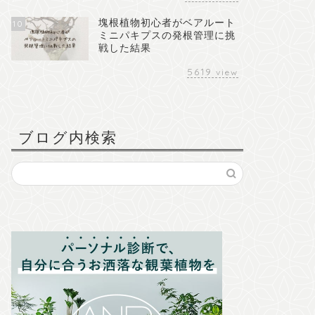
塊根植物初心者がベアルート
10
ミニパキプスの発根管理に挑
戦した結果
5619
view
ブログ内検索