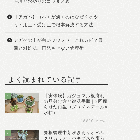
管理と水やりのコツまとめ
【アガベ】コバエが湧くのはなぜ？水や
り・用土・受け皿で根本解決する方法
アガベの土が白いフワフワ…これカビ？原
因と対処法、再発させない管理術
よく読まれている記事
【実体験】ガジュマル根腐れ
1
の見分け方と復活手順｜2回腐
らせた再生ログ（メネデール×
水耕）
16610
view
発根管理中芽吹きありオペル
2
クリカリア・パキプスを腐ら