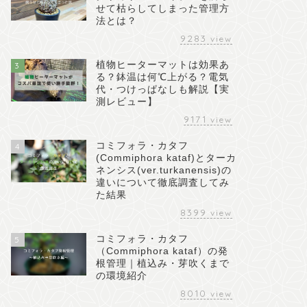
せて枯らしてしまった管理方
法とは？
9283
view
植物ヒーターマットは効果あ
3
る？鉢温は何℃上がる？電気
代・つけっぱなしも解説【実
測レビュー】
9171
view
コミフォラ・カタフ
4
(Commiphora kataf)とターカ
ネンシス(ver.turkanensis)の
違いについて徹底調査してみ
た結果
8399
view
コミフォラ・カタフ
5
（Commiphora kataf）の発
根管理｜植込み・芽吹くまで
の環境紹介
8010
view