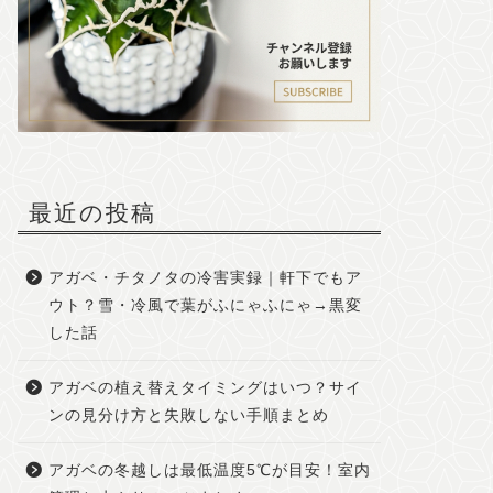
最近の投稿
アガベ・チタノタの冷害実録｜軒下でもア
ウト？雪・冷風で葉がふにゃふにゃ→黒変
した話
アガベの植え替えタイミングはいつ？サイ
ンの見分け方と失敗しない手順まとめ
アガベの冬越しは最低温度5℃が目安！室内