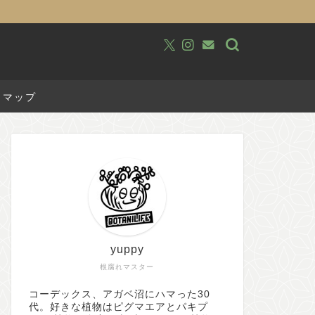
トマップ
yuppy
根腐れマスター
コーデックス、アガベ沼にハマった30
代。好きな植物はピグマエアとパキプ