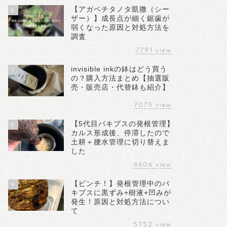
【アガベチタノタ凱撒（シー
6
ザー）】成長点が細く鋸歯が
弱くなった原因と対処方法を
調査
7791
view
invisible inkの鉢はどう買う
7
の？購入方法まとめ【抽選販
売・販売店・代替鉢も紹介】
7075
view
【5代目パキプスの発根管理】
8
カルス形成後、停滞したので
土耕＋腰水管理に切り替えま
した
6606
view
【ピンチ！】発根管理中のパ
9
キプスに黒ずみ+樹液+凹みが
発生！原因と対処方法につい
て
5752
view