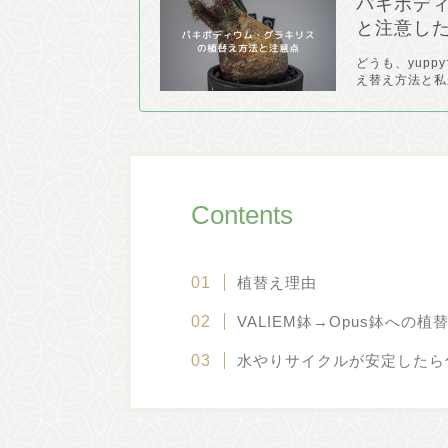
パキポディ
と注意し
どうも、yup
え替え方法と私
Contents
植替え理由
VALIEM鉢→Opus鉢への植
水やりサイクルが安定したら