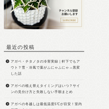
最近の投稿
アガベ・チタノタの冷害実録｜軒下でもア
ウト？雪・冷風で葉がふにゃふにゃ→黒変
した話
アガベの植え替えタイミングはいつ？サイ
ンの見分け方と失敗しない手順まとめ
アガベの冬越しは最低温度5℃が目安！室内