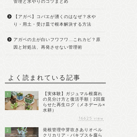
管理と水やりのコツまとめ
【アガベ】コバエが湧くのはなぜ？水や
り・用土・受け皿で根本解決する方法
アガベの土が白いフワフワ…これカビ？原
因と対処法、再発させない管理術
よく読まれている記事
【実体験】ガジュマル根腐れ
1
の見分け方と復活手順｜2回腐
らせた再生ログ（メネデール×
水耕）
16625
view
発根管理中芽吹きありオペル
2
クリカリア・パキプスを腐ら