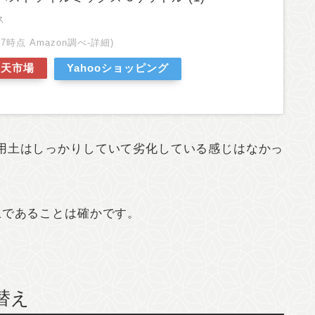
ス
0:57時点 Amazon調べ-
詳細)
楽天市場
Yahooショッピング
用土はしっかりしていて劣化している感じはなかっ
土であることは確かです。
植替え