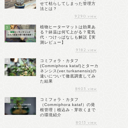
せて枯らしてしまった管理方
法とは？
9290
view
植物ヒーターマットは効果あ
3
る？鉢温は何℃上がる？電気
代・つけっぱなしも解説【実
測レビュー】
9182
view
コミフォラ・カタフ
4
(Commiphora kataf)とターカ
ネンシス(ver.turkanensis)の
違いについて徹底調査してみ
た結果
8403
view
コミフォラ・カタフ
5
（Commiphora kataf）の発
根管理｜植込み・芽吹くまで
の環境紹介
8013
view