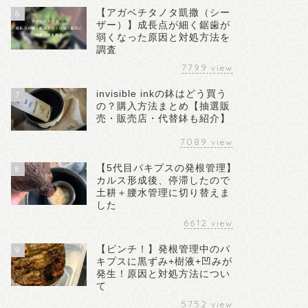
【アガベチタノタ凱撒（シー
6
ザー）】成長点が細く鋸歯が
弱くなった原因と対処方法を
調査
7799
view
invisible inkの鉢はどう買う
7
の？購入方法まとめ【抽選販
売・販売店・代替鉢も紹介】
7089
view
【5代目パキプスの発根管理】
8
カルス形成後、停滞したので
土耕＋腰水管理に切り替えま
した
6612
view
【ピンチ！】発根管理中のパ
9
キプスに黒ずみ+樹液+凹みが
発生！原因と対処方法につい
て
5752
view