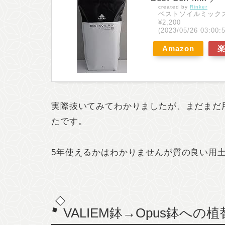
created by
Rinker
ベストソイルミック
¥2,200
(2023/05/26 03:0
Amazon
実際抜いてみてわかりましたが、まだまだ
たです。
5年使えるかはわかりませんが質の良い用
VALIEM鉢→Opus鉢への