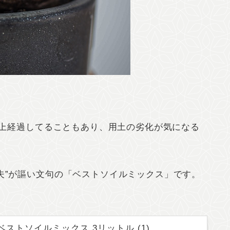
年以上経過してることもあり、用土の劣化が気になる
夫”が謳い文句の「ベストソイルミックス」です。
x ／ ベストソイルミックス 3リットル (1)