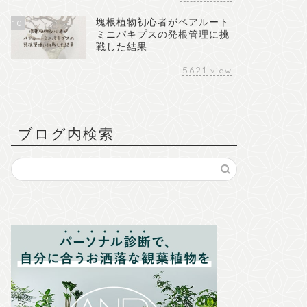
塊根植物初心者がベアルート
10
ミニパキプスの発根管理に挑
戦した結果
5621
view
ブログ内検索