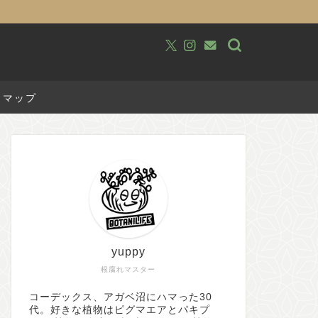
トマップ
yuppy
根腐れマスター
コーデックス、アガベ沼にハマった30
代。好きな植物はピグマエアとパキプ