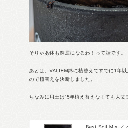
そりゃあ鉢も窮屈になるわ！って話です。
あとは、VALIEM鉢に植替えてすでに1
ので植替えを決断しました。
ちなみに用土は”5年植え替えなくても大丈
Best Soil Mi