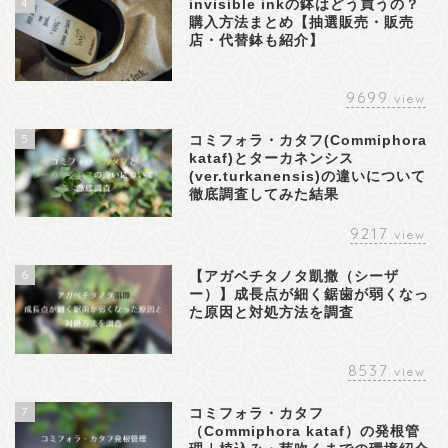
4
invisible inkの鉢はどう買うの？
購入方法まとめ【抽選販売・販売
店・代替鉢も紹介】
9699
view
5
コミフォラ・カタフ(Commiphora
kataf)とターカネンシス
(ver.turkanensis)の違いについて
徹底調査してみた結果
9217
view
6
【アガベチタノタ凱撒（シーザ
ー）】成長点が細く鋸歯が弱くなっ
た原因と対処方法を調査
8537
view
7
コミフォラ・カタフ
（Commiphora kataf）の発根管