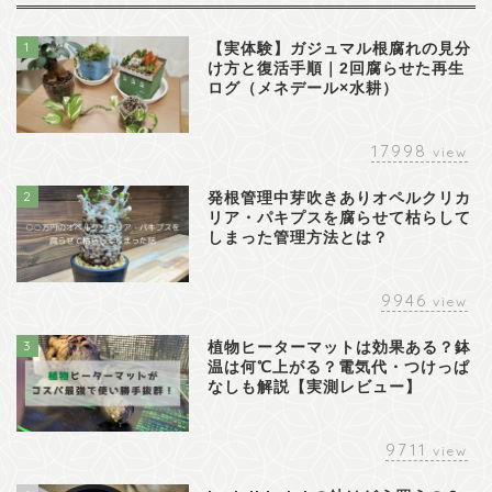
1
【実体験】ガジュマル根腐れの見分
け方と復活手順｜2回腐らせた再生
ログ（メネデール×水耕）
17998
view
2
発根管理中芽吹きありオペルクリカ
リア・パキプスを腐らせて枯らして
しまった管理方法とは？
9946
view
3
植物ヒーターマットは効果ある？鉢
温は何℃上がる？電気代・つけっぱ
なしも解説【実測レビュー】
9711
view