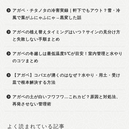
アガベ・チタノタの冷害実録｜軒下でもアウト？雪・冷
風で葉がふにゃふにゃ→黒変した話
アガベの植え替えタイミングはいつ？サインの見分け方
と失敗しない手順まとめ
アガベの冬越しは最低温度5℃が目安！室内管理と水やり
のコツまとめ
【アガベ】コバエが湧くのはなぜ？水やり・用土・受け
皿で根本解決する方法
アガベの土が白いフワフワ…これカビ？原因と対処法、
再発させない管理術
よく読まれている記事