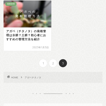
発根管理
アガベ（チタノタ）の発根管
理は水耕？土耕？初心者にお
すすめの管理方法を紹介
2023年1月3日
1
2
3
HOME
アガベチタノタ