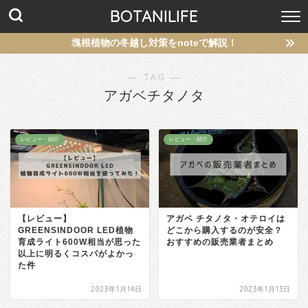
BOTANILIFE
塊根植物の冬越し対策をnoteで解説！
― TAG ―
アガベチタノタ
レビュー・紹介
レビュー・紹介
【レビュー】
アガベ チタノタ・オテロイは
GREENSINDOOR LED植物
どこから購入するのが安全？
育成ライト600W相当が思った
おすすめの販売業者まとめ
以上に明るくコスパがよかっ
た件
2023年1月14日
2023年1月13日