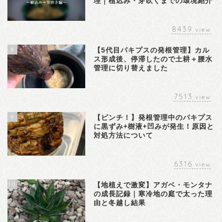
理｜植込み・芽吹くまでの環境紹介
8439
view
8
【5代目パキプスの発根管理】カル
ス形成後、停滞したので土耕＋腰水
管理に切り替えました
7513
view
9
【ピンチ！】発根管理中のパキプス
に黒ずみ+樹液+凹みが発生！原因と
対処方法について
6316
view
10
【地植えで激変】アガベ・モンタナ
の成長記録｜寒冷地の庭で太った理
由と冬越し結果