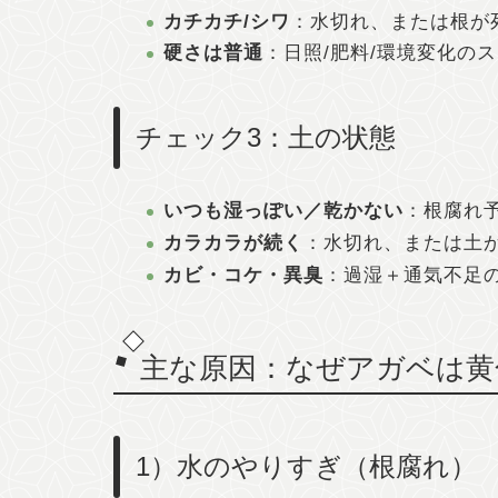
カチカチ/シワ
：水切れ、または根が
硬さは普通
：日照/肥料/環境変化の
チェック3：土の状態
いつも湿っぽい／乾かない
：根腐れ
カラカラが続く
：水切れ、または土
カビ・コケ・異臭
：過湿＋通気不足
主な原因：なぜアガベは黄
1）水のやりすぎ（根腐れ）