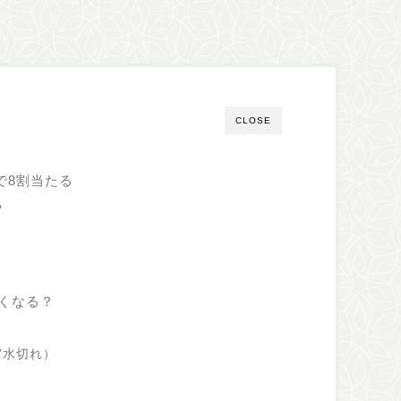
CLOSE
で8割当たる
？
くなる？
”水切れ）