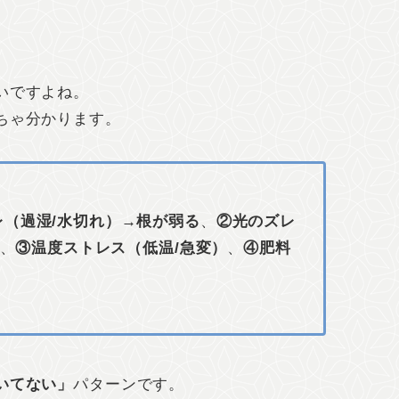
いですよね。
ちゃ分かります。
レ（過湿/水切れ）→根が弱る
、
②光のズレ
、
③温度ストレス（低温/急変）
、
④肥料
いてない」
パターンです。