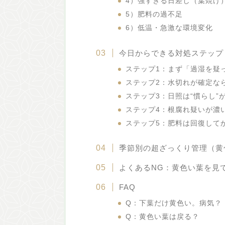
4）強すぎる日差し（葉焼け
5）肥料の過不足
6）低温・急激な環境変化
今日からできる対処ステップ
ステップ1：まず「過湿を疑
ステップ2：水切れが確定な
ステップ3：日照は“慣らし”
ステップ4：根腐れ疑いが濃
ステップ5：肥料は回復して
季節別の超ざっくり管理（黄
よくあるNG：黄色い葉を見
FAQ
Q：下葉だけ黄色い。病気？
Q：黄色い葉は戻る？