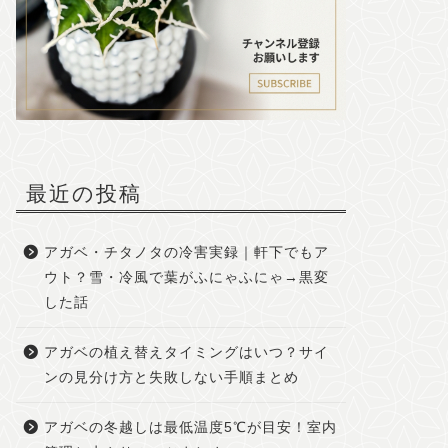
最近の投稿
アガベ・チタノタの冷害実録｜軒下でもア
ウト？雪・冷風で葉がふにゃふにゃ→黒変
した話
アガベの植え替えタイミングはいつ？サイ
ンの見分け方と失敗しない手順まとめ
アガベの冬越しは最低温度5℃が目安！室内