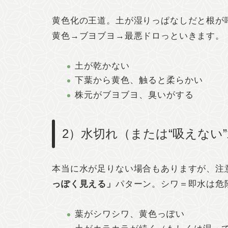
黄色化の王道。土が湿りっぱなしだと根が
黄色→ブヨブヨ→最悪ドロっといきます。
土が乾かない
下葉から黄色、触ると柔らかい
株元がブヨブヨ、臭いがする
2）水切れ（または“吸えない
本当に水が足りない場合もありますが、注
っぽく見える」
パターン。シワ＝即水は危
葉がシワシワ、黄色っぽい