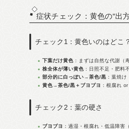
症状チェック：黄色の“出方
チェック1：黄色いのはどこ
下葉だけ黄色
：まずは自然な代謝（
株全体が薄い黄色
：日照不足・肥料
部分的に白っぽい→茶色/黒
：葉焼け
黄色→茶色/黒＋ブヨブヨ
：根腐れ o
チェック2：葉の硬さ
ブヨブヨ
：過湿・根腐れ・低温障害