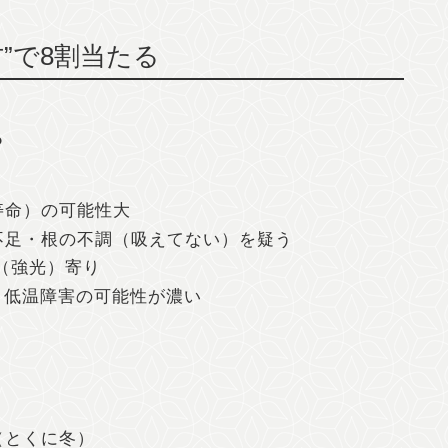
”で8割当たる
？
寿命）の可能性大
不足・根の不調（吸えてない）を疑う
（強光）寄り
r 低温障害の可能性が濃い
（とくに冬）