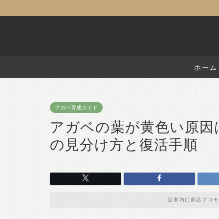
ホーム
アガベ育成ガイド
アガベの葉が黄色い原因
の見分け方と復活手順
記事内に商品プロモ