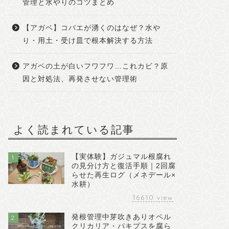
管理と水やりのコツまとめ
【アガベ】コバエが湧くのはなぜ？水や
り・用土・受け皿で根本解決する方法
アガベの土が白いフワフワ…これカビ？原
因と対処法、再発させない管理術
よく読まれている記事
【実体験】ガジュマル根腐れ
1
の見分け方と復活手順｜2回腐
らせた再生ログ（メネデール×
水耕）
16610
view
発根管理中芽吹きありオペル
2
クリカリア・パキプスを腐ら