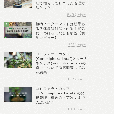
せて枯らしてしまった管理方
法とは？
9283
view
植物ヒーターマットは効果あ
3
る？鉢温は何℃上がる？電気
代・つけっぱなしも解説【実
測レビュー】
9171
view
コミフォラ・カタフ
4
(Commiphora kataf)とターカ
ネンシス(ver.turkanensis)の
違いについて徹底調査してみ
た結果
8399
view
コミフォラ・カタフ
5
（Commiphora kataf）の発
根管理｜植込み・芽吹くまで
の環境紹介
8010
view