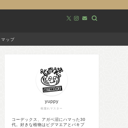
トマップ
yuppy
根腐れマスター
コーデックス、アガベ沼にハマった30
代。好きな植物はピグマエアとパキプ