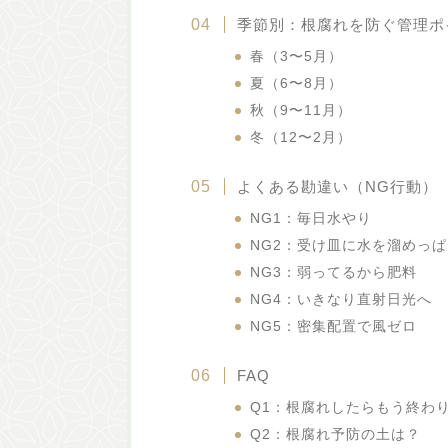
季節別：根腐れを防ぐ管理ポ
春（3〜5月）
夏（6〜8月）
秋（9〜11月）
冬（12〜2月）
よくある勘違い（NG行動）
NG1：毎日水やり
NG2：受け皿に水を溜めっ
NG3：弱ってるから肥料
NG4：いきなり直射日光へ
NG5：密集配置で風ゼロ
FAQ
Q1：根腐れしたらもう終わ
Q2：根腐れ予防の土は？