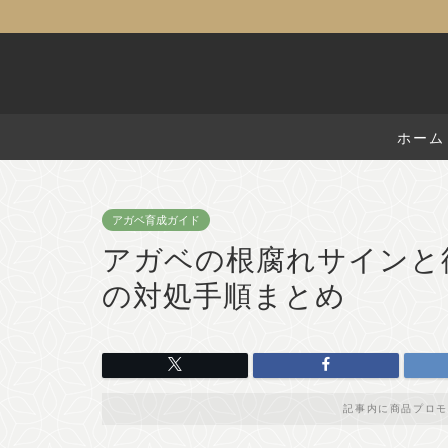
ホーム
アガベ育成ガイド
アガベの根腐れサインと
の対処手順まとめ
記事内に商品プロモ