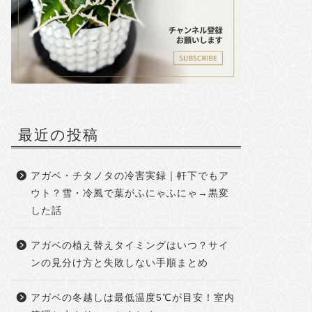
最近の投稿
アガベ・チタノタの冷害実録｜軒下でもア
ウト？雪・冷風で葉がふにゃふにゃ→黒変
した話
アガベの植え替えタイミングはいつ？サイ
ンの見分け方と失敗しない手順まとめ
アガベの冬越しは最低温度5℃が目安！室内