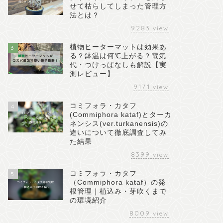
せて枯らしてしまった管理方
法とは？
9283
view
植物ヒーターマットは効果あ
3
る？鉢温は何℃上がる？電気
代・つけっぱなしも解説【実
測レビュー】
9171
view
コミフォラ・カタフ
4
(Commiphora kataf)とターカ
ネンシス(ver.turkanensis)の
違いについて徹底調査してみ
た結果
8399
view
コミフォラ・カタフ
5
（Commiphora kataf）の発
根管理｜植込み・芽吹くまで
の環境紹介
8009
view