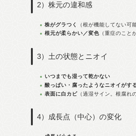
2）株元の違和感
株がグラつく
（根が機能してない可
根元が柔らかい／変色
（重症のこと
3）土の状態とニオイ
いつまでも湿って乾かない
酸っぱい・腐ったようなニオイがす
表面に白カビ
（過湿サイン。根腐れ
4）成長点（中心）の変化