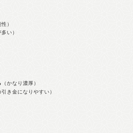
能性）
が多い）
る
（かなり濃厚）
の引き金になりやすい）