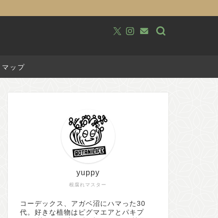
トマップ
yuppy
根腐れマスター
コーデックス、アガベ沼にハマった30
代。好きな植物はピグマエアとパキプ