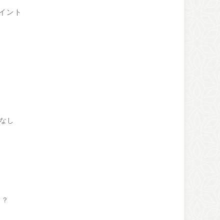
イント
ぱなし
り？