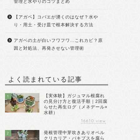
管理と水やりのコツまとめ
【アガベ】コバエが湧くのはなぜ？水や
り・用土・受け皿で根本解決する方法
アガベの土が白いフワフワ…これカビ？原
因と対処法、再発させない管理術
よく読まれている記事
【実体験】ガジュマル根腐れ
1
の見分け方と復活手順｜2回腐
らせた再生ログ（メネデール×
水耕）
16610
view
発根管理中芽吹きありオペル
2
クリカリア・パキプスを腐ら