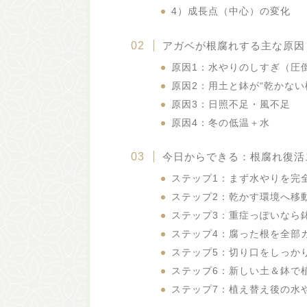
4）成長点（中心）の変化
アガベが根腐れする主な原因
原因1：水やりのしすぎ（圧
原因2：用土と鉢が“乾かない
原因3：日照不足・風不足
原因4：冬の低温＋水
今日からできる：根腐れ復活
ステップ1：まず水やりを完
ステップ2：乾かす環境へ移
ステップ3：重症っぽいなら
ステップ4：腐った根を全部
ステップ5：切り口をしっか
ステップ6：新しい土＆鉢で
ステップ7：植え替え後の水