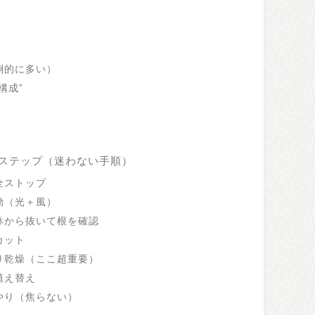
倒的に多い）
構成”
ステップ（迷わない手順）
全ストップ
動（光＋風）
鉢から抜いて根を確認
カット
り乾燥（ここ超重要）
植え替え
やり（焦らない）