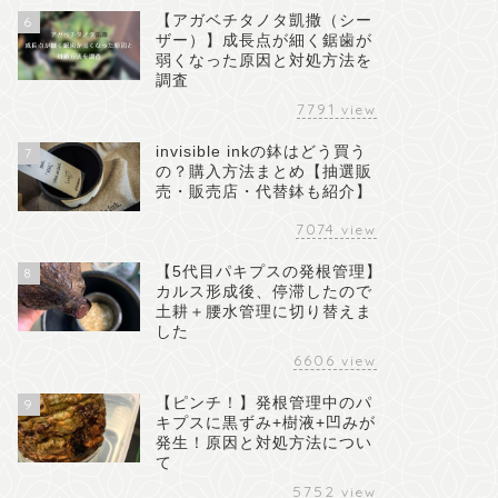
【アガベチタノタ凱撒（シー
6
ザー）】成長点が細く鋸歯が
弱くなった原因と対処方法を
調査
7791
view
invisible inkの鉢はどう買う
7
の？購入方法まとめ【抽選販
売・販売店・代替鉢も紹介】
7074
view
【5代目パキプスの発根管理】
8
カルス形成後、停滞したので
土耕＋腰水管理に切り替えま
した
6606
view
【ピンチ！】発根管理中のパ
9
キプスに黒ずみ+樹液+凹みが
発生！原因と対処方法につい
て
5752
view