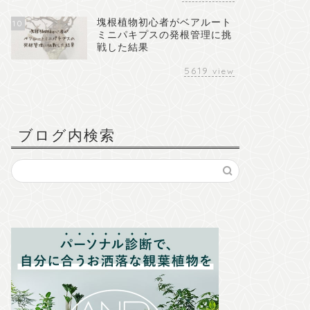
塊根植物初心者がベアルート
10
ミニパキプスの発根管理に挑
戦した結果
5619
view
ブログ内検索