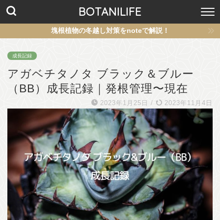
BOTANILIFE
塊根植物の冬越し対策をnoteで解説！
成長記録
アガベチタノタ ブラック＆ブルー
（BB）成長記録｜発根管理〜現在
2023年1月25日
/
2023年11月4日