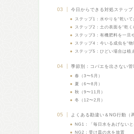
今日からできる対処ステップ
ステップ1：水やりを“乾い
ステップ2：土の表面を“乾く
ステップ3：有機肥料を一旦
ステップ4：今いる成虫を“物
ステップ5：ひどい場合は植
季節別：コバエを出さない管
春（3〜5月）
夏（6〜8月）
秋（9〜11月）
冬（12〜2月）
よくある勘違い＆NG行動（
NG1：「毎日水をあげない
NG2：受け皿の水を放置