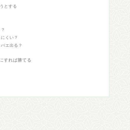
ようとする
る？
出にくい？
コバエ出る？
にすれば勝てる