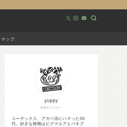
トマップ
yuppy
根腐れマスター
コーデックス、アガベ沼にハマった30
代。好きな植物はピグマエアとパキプ