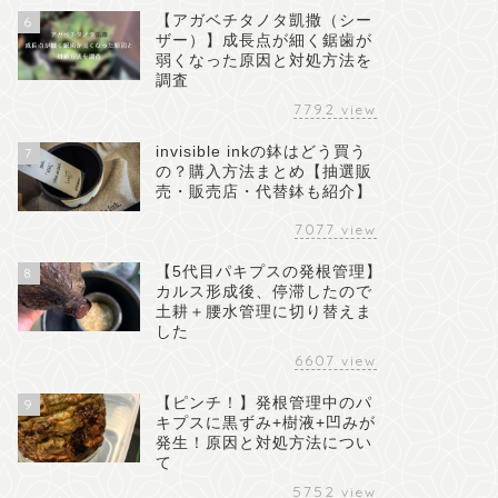
【アガベチタノタ凱撒（シー
6
ザー）】成長点が細く鋸歯が
弱くなった原因と対処方法を
調査
7792
view
invisible inkの鉢はどう買う
7
の？購入方法まとめ【抽選販
売・販売店・代替鉢も紹介】
7077
view
【5代目パキプスの発根管理】
8
カルス形成後、停滞したので
土耕＋腰水管理に切り替えま
した
6607
view
【ピンチ！】発根管理中のパ
9
キプスに黒ずみ+樹液+凹みが
発生！原因と対処方法につい
て
5752
view