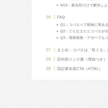
NG3：殺虫剤だけで解決し
FAQ
Q1：コバエって植物に害あ
Q2：どんな土だとコバエが
Q3：塊根植物・アガベでも
まとめ：コバエは「乾く土」
②内部リンク案（理由つき）
③記事末尾CTA（HTML）