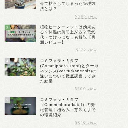
せて枯らしてしまった管理方
法とは？
9283
view
植物ヒーターマットは効果あ
3
る？鉢温は何℃上がる？電気
代・つけっぱなしも解説【実
測レビュー】
9172
view
コミフォラ・カタフ
4
(Commiphora kataf)とターカ
ネンシス(ver.turkanensis)の
違いについて徹底調査してみ
た結果
8400
view
コミフォラ・カタフ
5
（Commiphora kataf）の発
根管理｜植込み・芽吹くまで
の環境紹介
8010
view