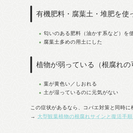
有機肥料・腐葉土・堆肥を使
匂いのある肥料（油かす系など）を
腐葉土多めの用土にした
植物が弱っている（根腐れの
葉が黄色い／しおれる
土が湿っているのに元気がない
この症状があるなら、コバエ対策と同時に根
→
大型観葉植物の根腐れサインと復活手順