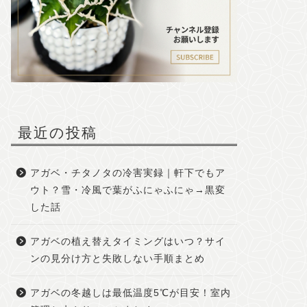
最近の投稿
アガベ・チタノタの冷害実録｜軒下でもア
ウト？雪・冷風で葉がふにゃふにゃ→黒変
した話
アガベの植え替えタイミングはいつ？サイ
ンの見分け方と失敗しない手順まとめ
アガベの冬越しは最低温度5℃が目安！室内