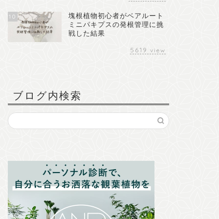
塊根植物初心者がベアルート
10
ミニパキプスの発根管理に挑
戦した結果
5619
view
ブログ内検索