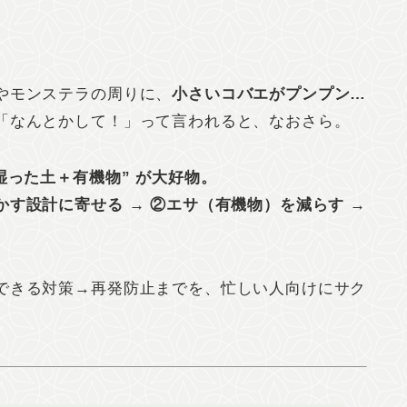
やモンステラの周りに、
小さいコバエがプンプン…
「なんとかして！」って言われると、なおさら。
湿った土＋有機物” が大好物。
かす設計に寄せる → ②エサ（有機物）を減らす →
できる対策→再発防止までを、忙しい人向けにサク