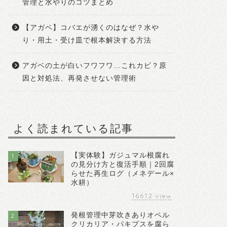
管理と水やりのコツまとめ
【アガベ】コバエが湧くのはなぜ？水や
り・用土・受け皿で根本解決する方法
アガベの土が白いフワフワ…これカビ？原
因と対処法、再発させない管理術
よく読まれている記事
【実体験】ガジュマル根腐れ
1
の見分け方と復活手順｜2回腐
らせた再生ログ（メネデール×
水耕）
16612
view
発根管理中芽吹きありオペル
2
クリカリア・パキプスを腐ら