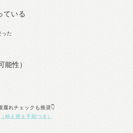
っている
使った
可能性）
腐れチェックも推奨👇
（植え替え手順つき）