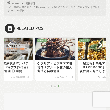
HOME
発根管理
発根管理に成功したOaxaca Oteroi（オアハカ オテロイ）の植え替え｜プレステ
ラ90→120深鉢
RELATED POST
根管理
発根管理
発根管理
ラリア・ピグマエア現
【超悲報】高級アガベ
【1日で芽吹き!?】
球ベアルート株の購入
（BAKEMONO）を発根
ルートパキプス(5代
法と発根管理
後に腐らせてしまいま...
の発根管理【1週間..
2023年1月19日
2023年11月3日
2023年10