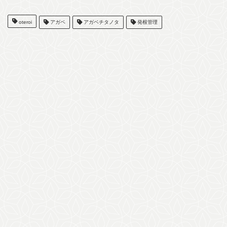
oteroi
アガベ
アガベチタノタ
発根管理