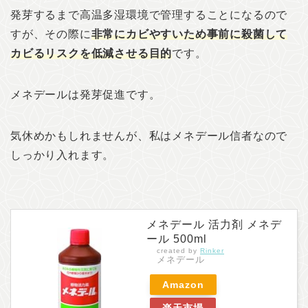
発芽するまで高温多湿環境で管理することになるので
すが、その際に
非常にカビやすいため事前に殺菌して
カビるリスクを低減させる目的
です。
メネデールは発芽促進です。
気休めかもしれませんが、私はメネデール信者なので
しっかり入れます。
メネデール 活力剤 メネデ
ール 500ml
created by
Rinker
メネデール
Amazon
楽天市場