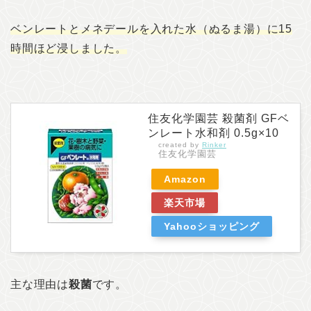
ベンレートとメネデールを入れた水（ぬるま湯）に15
時間ほど浸しました。
住友化学園芸 殺菌剤 GFベ
ンレート水和剤 0.5g×10
created by
Rinker
住友化学園芸
Amazon
楽天市場
Yahooショッピング
主な理由は
殺菌
です。