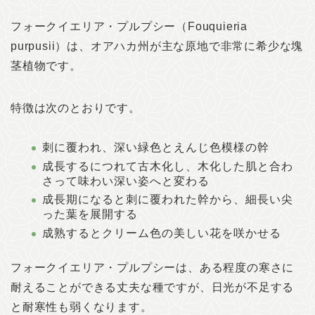
フォークイエリア・プルプシー（Fouquieria
purpusii）は、オアハカ州が主な原地で非常に希少な塊
茎植物です。
特徴は次のとおりです。
刺に覆われ、深い緑色とえんじ色模様の幹
成長するにつれて古木化し、木化した肌と合わ
さって味わい深い姿へと変わる
成長期になると刺に覆われた幹から、細長い尖
った葉を展開する
成熟するとクリーム色の美しい花を咲かせる
フォークイエリア・プルプシーは、ある程度の寒さに
耐えることができる丈夫な種ですが、日光が不足する
と耐寒性も弱くなります。