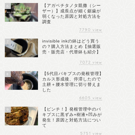
【アガベチタノタ凱撒（シー
6
ザー）】成長点が細く鋸歯が
弱くなった原因と対処方法を
調査
7790
view
invisible inkの鉢はどう買う
7
の？購入方法まとめ【抽選販
売・販売店・代替鉢も紹介】
7072
view
【5代目パキプスの発根管理】
8
カルス形成後、停滞したので
土耕＋腰水管理に切り替えま
した
6605
view
【ピンチ！】発根管理中のパ
9
キプスに黒ずみ+樹液+凹みが
発生！原因と対処方法につい
て
5751
view