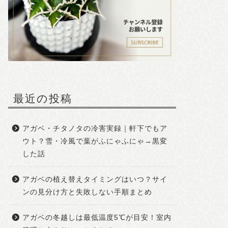
最近の投稿
アガベ・チタノタの冷害実録｜軒下でもア
ウト？雪・冷風で葉がふにゃふにゃ→黒変
した話
アガベの植え替えタイミングはいつ？サイ
ンの見分け方と失敗しない手順まとめ
アガベの冬越しは最低温度5℃が目安！室内