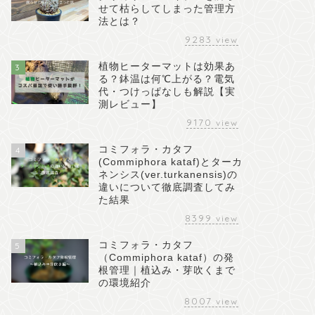
せて枯らしてしまった管理方
法とは？
9283
view
植物ヒーターマットは効果あ
3
る？鉢温は何℃上がる？電気
代・つけっぱなしも解説【実
測レビュー】
9170
view
コミフォラ・カタフ
4
(Commiphora kataf)とターカ
ネンシス(ver.turkanensis)の
違いについて徹底調査してみ
た結果
8399
view
コミフォラ・カタフ
5
（Commiphora kataf）の発
根管理｜植込み・芽吹くまで
の環境紹介
8007
view