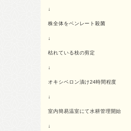
↓
株全体をベンレート殺菌
↓
枯れている枝の剪定
↓
オキシベロン漬け24時間程度
↓
室内簡易温室にて水耕管理開始
↓