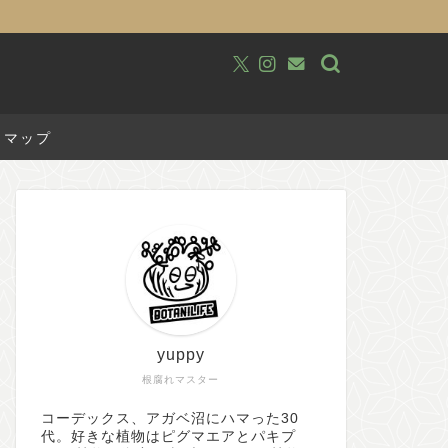
トマップ
yuppy
根腐れマスター
コーデックス、アガベ沼にハマった30
代。好きな植物はピグマエアとパキプ