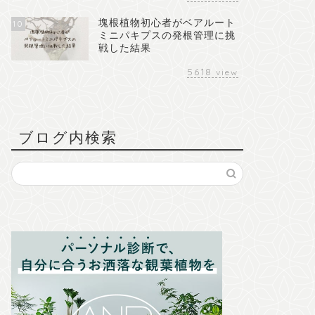
塊根植物初心者がベアルート
10
ミニパキプスの発根管理に挑
戦した結果
5618
view
ブログ内検索