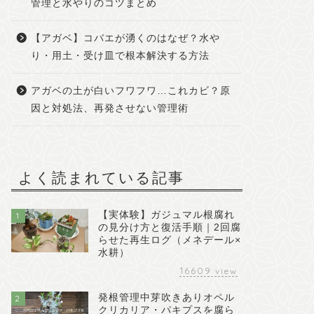
管理と水やりのコツまとめ
【アガベ】コバエが湧くのはなぜ？水や
り・用土・受け皿で根本解決する方法
アガベの土が白いフワフワ…これカビ？原
因と対処法、再発させない管理術
よく読まれている記事
【実体験】ガジュマル根腐れ
1
の見分け方と復活手順｜2回腐
らせた再生ログ（メネデール×
水耕）
16609
view
発根管理中芽吹きありオペル
2
クリカリア・パキプスを腐ら