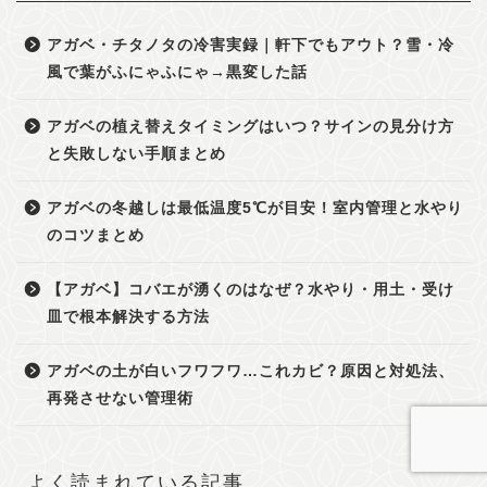
アガベ・チタノタの冷害実録｜軒下でもアウト？雪・冷
風で葉がふにゃふにゃ→黒変した話
アガベの植え替えタイミングはいつ？サインの見分け方
と失敗しない手順まとめ
アガベの冬越しは最低温度5℃が目安！室内管理と水やり
のコツまとめ
【アガベ】コバエが湧くのはなぜ？水やり・用土・受け
皿で根本解決する方法
アガベの土が白いフワフワ…これカビ？原因と対処法、
再発させない管理術
よく読まれている記事