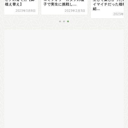
げ・植え替え】
子で実生に挑戦し...
イマイチだった植物
紹...
2023年3月8日
2023年2月3日
2023年1