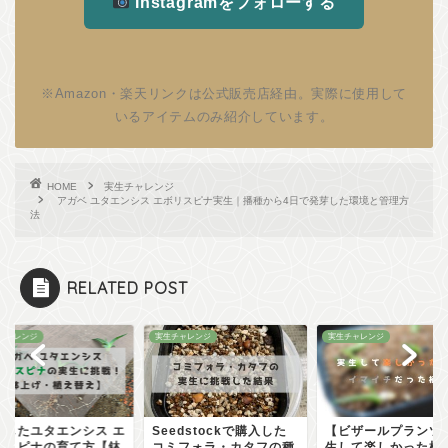
Instagramをフォローする
※Amazon・楽天リンクは公式販売店経由。実際に使用して
いるアイテムのみ紹介しています。
HOME
実生チャレンジ
アガベ ユタエンシス エボリスピナ実生｜播種から4日で発芽した環境と管理方
法
RELATED POST
チャレンジ
実生チャレンジ
実生チャレンジ
生したユタエンシス エ
Seedstockで購入した
【ビザールプランツ
リスピナの育て方【鉢
コミフォラ・カタフの種
生して楽しかった植